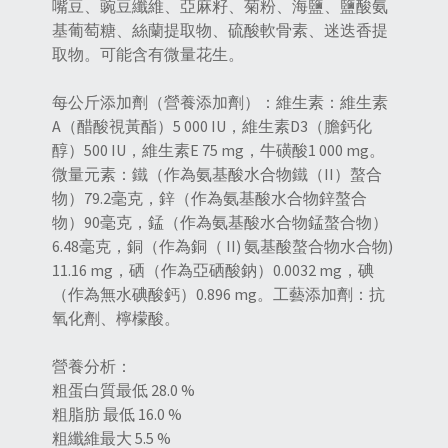
嘴豆、豌豆纖維、亞麻籽、菊粉、海鹽、鹽酸氨
基葡萄糖、絲蘭提取物、硫酸軟骨素、迷迭香提
取物。可能含有微量花生。
每公斤添加劑（營養添加劑）：維生素：維生素
A（醋酸視黃酯）5 000 IU，維生素D3（膽鈣化
醇）500 IU，維生素E 75 mg，牛磺酸1 000 mg。
微量元素：鐵（作為氨基酸水合物鐵（II）螯合
物）79.2毫克，鋅（作為氨基酸水合物鋅螯合
物）90毫克，錳（作為氨基酸水合物錳螯合物）
6.48毫克，銅（作為銅（ II) 氨基酸螯合物水合物)
11.16 mg，硒（作為亞硒酸鈉）0.0032 mg，碘
（作為無水碘酸鈣）0.896 mg。工藝添加劑：抗
氧化劑、檸檬酸。
營養分析：
粗蛋白質最低 28.0 %
粗脂肪 最低 16.0 %
粗纖維最大 5.5 %