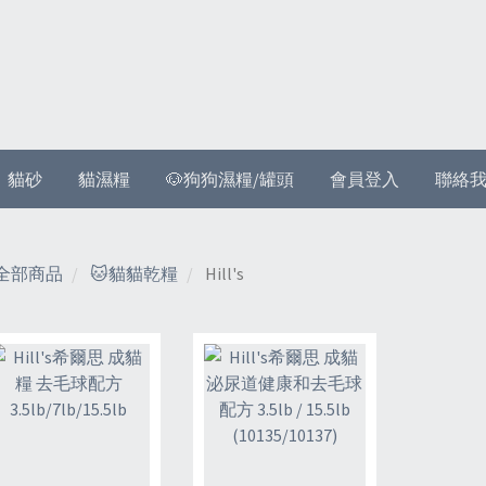
貓砂
貓濕糧
🐶狗狗濕糧/罐頭
會員登入
聯絡
全部商品
🐱貓貓乾糧
Hill's