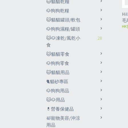
🐱貓貓乾糧
🐶狗狗乾糧
Hi
🐱貓貓罐頭/軟包
毛
3.5
HK$
🐶狗狗濕糧/罐頭
🐱🐶凍乾/風乾小
28
食
🐱貓貓零食
🐶狗狗零食
🐱貓貓用品
🐈貓砂專區
🐶狗狗用品
🐱🐶用品
💊營養保健品
🛀寵物美容/沖涼
用品