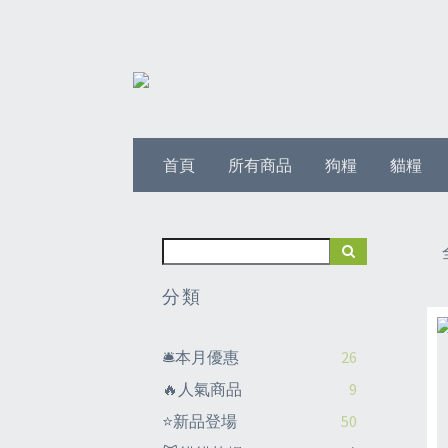
首頁
所有商品
狗糧
貓糧
分類
🛎️本月優惠
26
🔥人氣商品
9
⭐新品登場
50