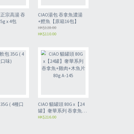
包 正宗高湯 吞
CIAO湯包 吞拿魚濃湯
g x 4包
+鰹魚【原箱16包】
HK$128.00
HK$110.00
 ( 4種口
CIAO 貓罐頭 80G x【24
罐】奢華系列 吞拿魚
+雞肉+木魚片80g A-145
HK$216.00