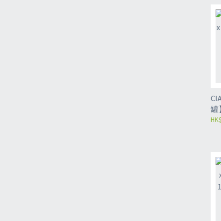
CIA
罐
80
HK$