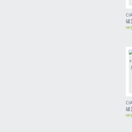
CIA
罐
混合
HK$
CIA
罐
魚片
HK$