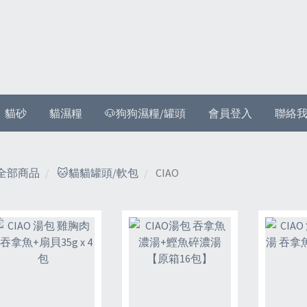
貓砂
貓濕糧
🐶狗狗濕糧/罐頭
會員登入
聯絡
全部商品
🐱貓貓罐頭/軟包
CIAO