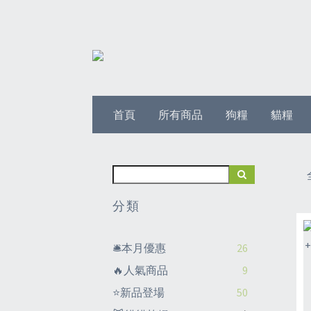
首頁
所有商品
狗糧
貓糧
分類
🛎️本月優惠
26
🔥人氣商品
9
⭐新品登場
50