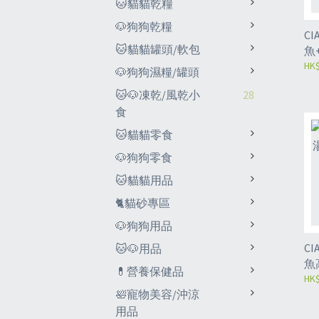
🐱貓貓乾糧
🐶狗狗乾糧
C
🐱貓貓罐頭/軟包
魚+
HK$
🐶狗狗濕糧/罐頭
🐱🐶凍乾/風乾小
28
食
🐱貓貓零食
🐶狗狗零食
🐱貓貓用品
🐈貓砂專區
🐶狗狗用品
C
🐱🐶用品
魚高
💊營養保健品
HK$
🛀寵物美容/沖涼
用品