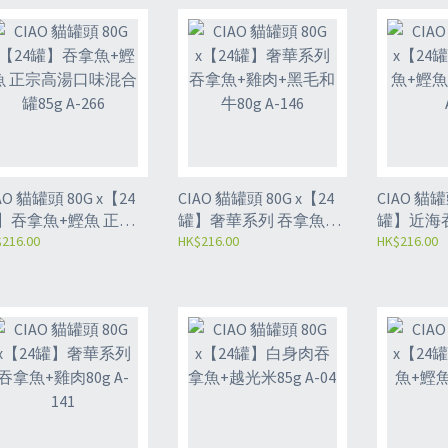
O 貓罐頭 80G x【24
CIAO 貓罐頭 80G x【24
CIAO 貓罐頭 8
】吞拿魚+鰹魚 正宗
罐】奢華系列 吞拿魚
罐】近海
湯口味混合罐85g A-
216.00
+雞肉+黑毛和牛80g A-
HK$216.00
+白飯魚80g
HK$216.00
6
146