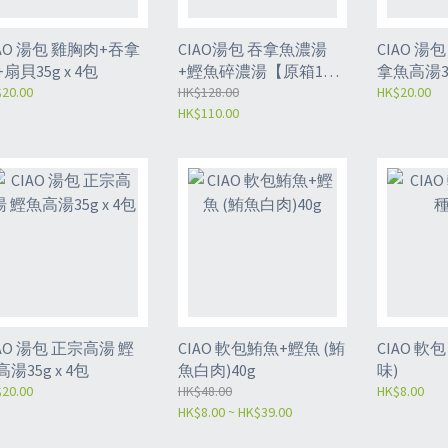
IAO 湯包 雞胸肉+吞拿
CIAO湯包 吞拿魚濃湯
CIAO 湯
扇貝35g x 4包
+鰹魚碎濃湯【原箱16
拿魚高湯35
20.00
包】
HK$128.00
HK$20.00
HK$110.00
IAO 湯包 正宗高湯 鰹
CIAO 軟包鮪魚+鰹魚 (鮪
CIAO 軟包 35G
湯35g x 4包
魚白肉)40g
味)
20.00
HK$48.00
HK$8.00
HK$8.00 ~ HK$39.00