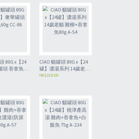
0G x【24
CIAO 貓罐頭 80G x【24
罐頭 吞拿魚
罐】濃湯系列 14歲老貓
雞柳+吞拿魚80g A-54
HK$216.00