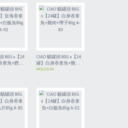
0G x【24
CIAO 貓罐頭 80G x【24
吞拿魚+鰹魚
罐】白身吞拿魚+雞肉
 A-92
+帶子80g A-83
HK$216.00