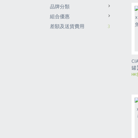
品牌分類
組合優惠
差額及送貨費用
3
CIA
罐
高
HK$
26