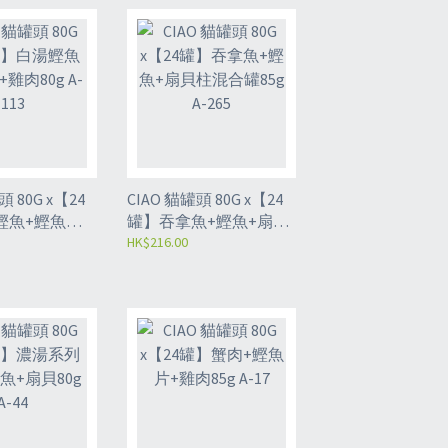
0G x【24
CIAO 貓罐頭 80G x【24
鰹魚+鰹魚片
罐】吞拿魚+鰹魚+扇貝
A-113
柱混合罐85g A-265
HK$216.00