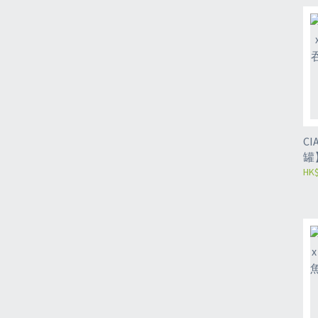
CIA
罐
+雞
HK$