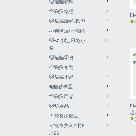
🐱貓貓乾糧
🐶狗狗乾糧
Di
🐱貓貓罐頭/軟包
HK$
🐶狗狗濕糧/罐頭
🐱🐶凍乾/風乾小
28
食
🐱貓貓零食
🐶狗狗零食
🐱貓貓用品
🐈貓砂專區
🐶狗狗用品
Di
🐱🐶用品
趕
💊營養保健品
13
HK$
🛀寵物美容/沖涼
用品