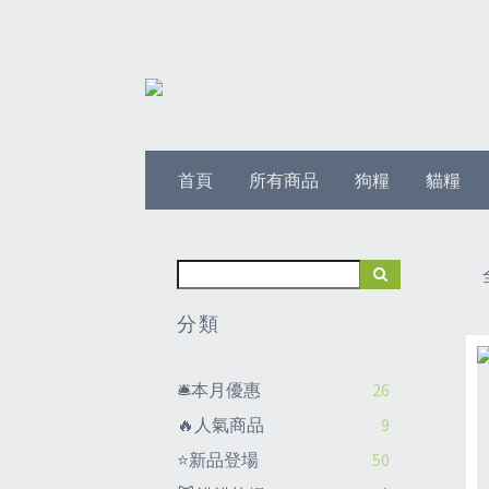
首頁
所有商品
狗糧
貓糧
分類
🛎️本月優惠
26
🔥人氣商品
9
⭐新品登場
50