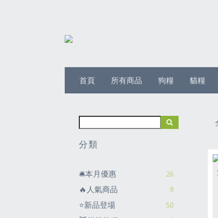
首頁
所有商品
狗糧
貓糧
分類
🛎️本月優惠
26
🔥人氣商品
9
⭐新品登場
50