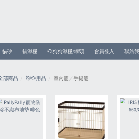
貓砂
貓濕糧
🐶狗狗濕糧/罐頭
會員登入
聯絡
全部商品
🐱🐶用品
室內籠／手提籠