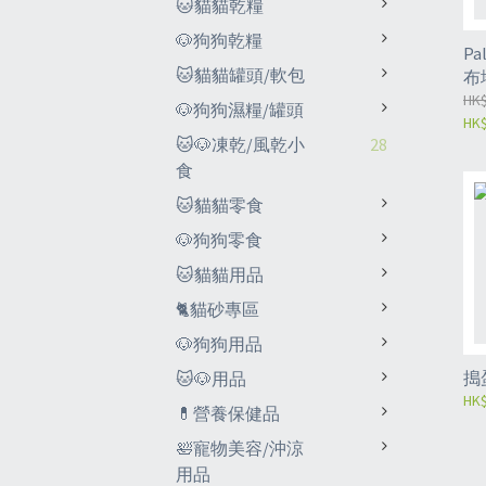
🐱貓貓乾糧
🐶狗狗乾糧
Pa
🐱貓貓罐頭/軟包
布
HK$
🐶狗狗濕糧/罐頭
HK$
🐱🐶凍乾/風乾小
28
食
🐱貓貓零食
🐶狗狗零食
🐱貓貓用品
🐈貓砂專區
🐶狗狗用品
搗
🐱🐶用品
HK$
💊營養保健品
🛀寵物美容/沖涼
用品