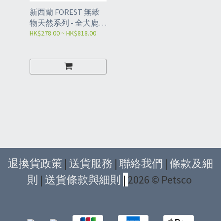
新西蘭 FOREST 無穀
物天然系列 - 全犬鹿肉
配方 4lbs/15lbs
HK$278.00 ~ HK$818.00
退換貨政策
|
送貨服務
|
聯絡我們
|
條款及細
則
|
送貨條款與細則
|
2026 © Petsco