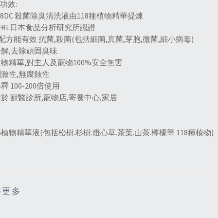
功效:
-118DC 殺菌除臭清洗液由118種植物精華提煉
JFRL日本食品分析研究所認證
配方能有效 抗菌,殺菌(包括細菌,真菌,芽胞,微菌,細小病毒)
分解,去除頑固臭味
植物精華,對主人及寵物100%安全無害
刺激性,無腐蝕性
釋 100-200倍使用
用於 獸醫診所,寵物店,寄養中心,家居
0%植物精華液(包括松樹.杉樹.燈心草.茶葉.山茶.檸檬等 118種植物)
解更多