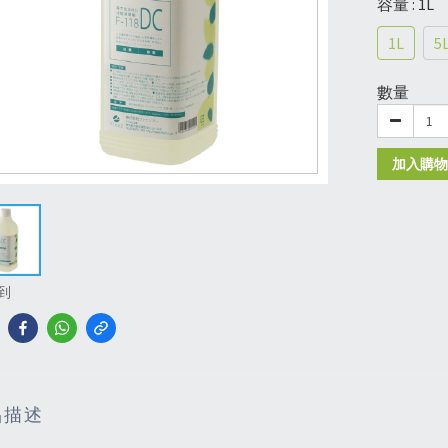
容量
: 1L
1L
5
數量
加入購物
到
品描述