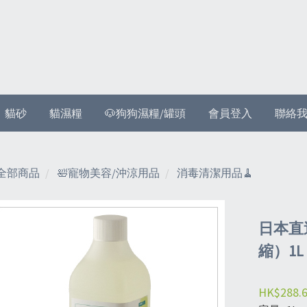
貓砂
貓濕糧
🐶狗狗濕糧/罐頭
會員登入
聯絡
全部商品
🛀寵物美容/沖涼用品
消毒清潔用品🧹
日本直
縮）1L
HK$288.