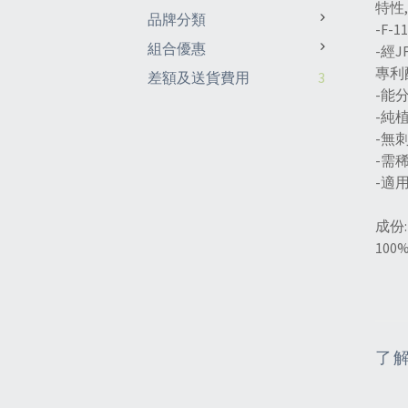
特性,
品牌分類
-F
組合優惠
-經
專利
差額及送貨費用
3
-能
-純
-無
-需稀
-適
成份:
10
了