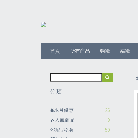
首頁
所有商品
狗糧
貓糧
分類
🛎️本月優惠
26
🔥人氣商品
9
⭐新品登場
50