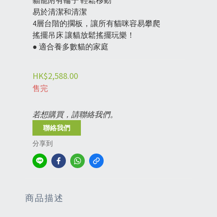
貓籠附有輪子 輕鬆移動
易於清潔和清潔
4層台階的擱板，讓所有貓咪容易攀爬
搖擺吊床 讓貓放鬆搖擺玩樂！
● 適合養多數貓的家庭
HK$2,588.00
售完
若想購買，請聯絡我們。
聯絡我們
分享到
商品描述