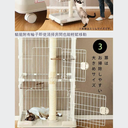
貓籠附有輪子即使清掃房間也能輕鬆移動