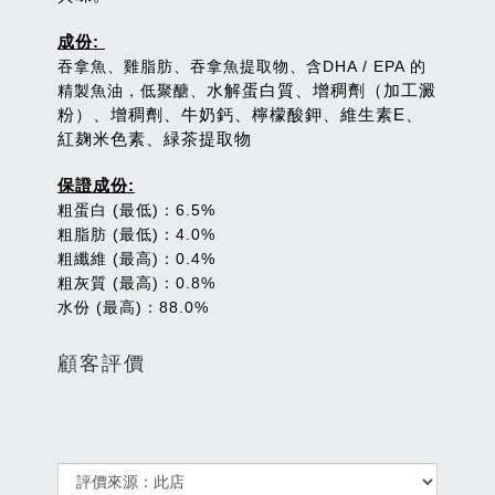
成份:
吞拿魚、雞脂肪、吞拿魚提取物、含DHA / EPA 的
水解蛋白質、增稠劑（加工澱
精製魚油，低聚醣、
粉）、增稠劑、牛奶鈣、檸檬酸鉀、維生素E、
紅麹米色素、緑茶提取物
保證成份:
粗蛋白 (最低)：6.5%
粗脂肪 (最低)：4.0%
粗纖維 (最高)：0.4%
粗灰質 (最高)：0.8%
水份 (最高)：88.0%
顧客評價