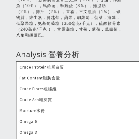
魚（10％），馬鈴薯，幹雞蛋（3％），雞脂肪
（2％），雞汁 （2％），苜蓿，三文魚油（1％），礦
物質，維生素，蔓越莓，蘋果，胡蘿蔔，菠菜，海藻，
低聚果糖，氨基葡萄糖（350毫克/千克），硫酸軟骨素
（240毫克/千克 ），甘露寡糖，甘菊，薄荷，萬壽菊，
八角和胡蘆巴。
Analysis 營養分析
Crude Protein粗蛋白質
Fat Content脂肪含量
Crude Fibres粗纖維
Crude Ash粗灰質
Moisture水份
Omega 6
Omega 3