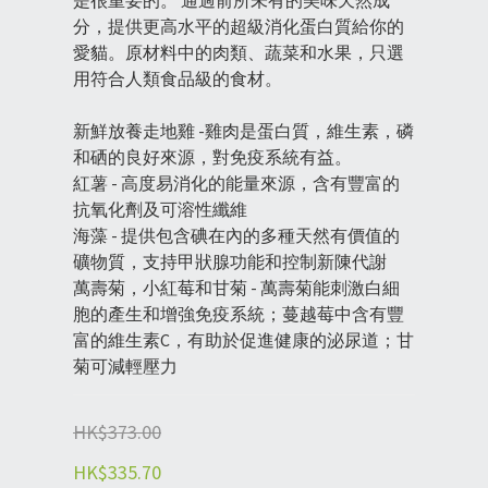
是很重要的。 通過前所未有的美味天然成
分，提供更高水平的超級消化蛋白質給你的
愛貓。原材料中的肉類、蔬菜和水果，只選
用符合人類食品級的食材。
新鮮放養走地雞 -雞肉是蛋白質，維生素，磷
和硒的良好來源，對免疫系統有益。
紅薯 - 高度易消化的能量來源，含有豐富的
抗氧化劑及可溶性纖維
海藻 - 提供包含碘在內的多種天然有價值的
礦物質，支持甲狀腺功能和控制新陳代謝
萬壽菊，小紅莓和甘菊 - 萬壽菊能刺激白細
胞的產生和增強免疫系統；蔓越莓中含有豐
富的維生素C，有助於促進健康的泌尿道；甘
菊可減輕壓力
HK$373.00
HK$335.70