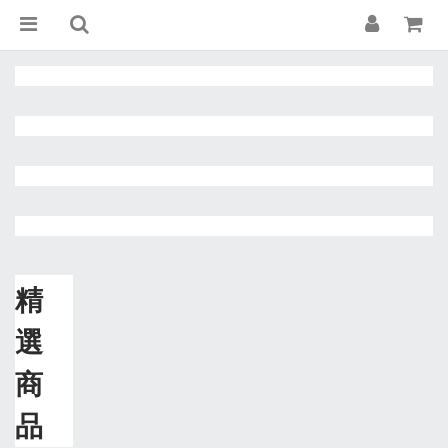
精
選
商
品