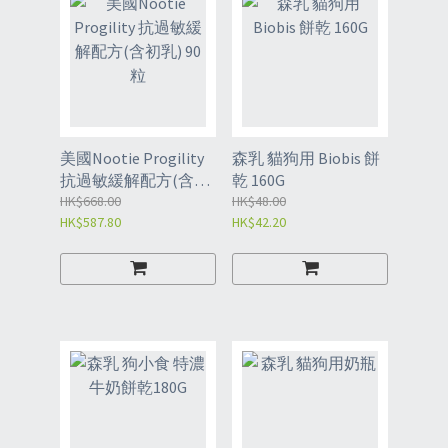
美國Nootie Progility
森乳 貓狗用 Biobis 餅
抗過敏緩解配方(含初
乾 160G
乳) 90粒
HK$668.00
HK$48.00
HK$587.80
HK$42.20