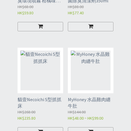
臭環境噴霧 柑橘味
菌除臭清潔劑350ml
750ml
HK$68.00
HK$88.00
HK$59.80
HK$77.40
貓壹Necoichi S型抓抓
MyHoney 水晶雞肉纏
床
牛肚
HK$268.00
HK$144.00
HK$235.80
HK$48.00 ~ HK$99.00