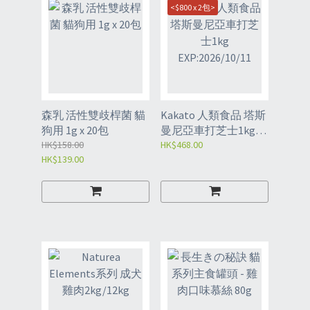
<$800 x 2包>
森乳 活性雙歧桿菌 貓
Kakato 人類食品 塔斯
狗用 1g x 20包
曼尼亞車打芝士1kg
HK$158.00
EXP:2026/10/11
HK$468.00
HK$139.00