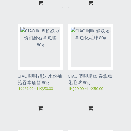
CIAO 唧唧超奴 水份補
CIAO 唧唧超奴 吞拿魚
給吞拿魚醬 80g
化毛球 80g
HK$29.00 ~ HK$50.00
HK$29.00 ~ HK$50.00