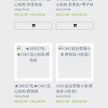
心粒粒 吞拿魚味
心粒粒 吞拿魚+帶子味
HK$175.00
HK$175.00
HK$25.00 ~ HK$100.00
HK$25.00 ~ HK$100.00
★100元7包★CIAO 流
CIAO 綜合營養小食 鏗
心粒粒 鰹魚味
魚味 (4支裝)
HK$175.00
HK$175.00
HK$25.00 ~ HK$100.00
HK$25.00 ~ HK$100.00