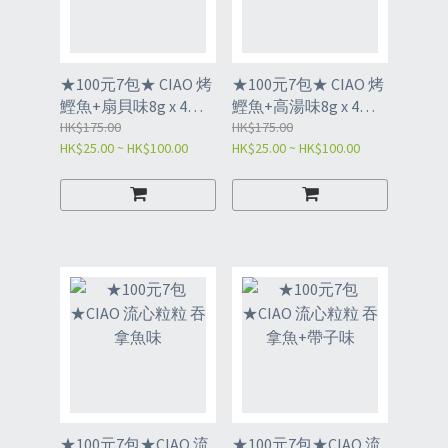
★100元7包★ CIAO 烤
★100元7包★ CIAO 烤
鰹魚+扇貝味8g x 4支
鰹魚+高湯味8g x 4支
裝
HK$175.00
裝
HK$175.00
HK$25.00 ~ HK$100.00
HK$25.00 ~ HK$100.00
★100元7包★CIAO 流
★100元7包★CIAO 流