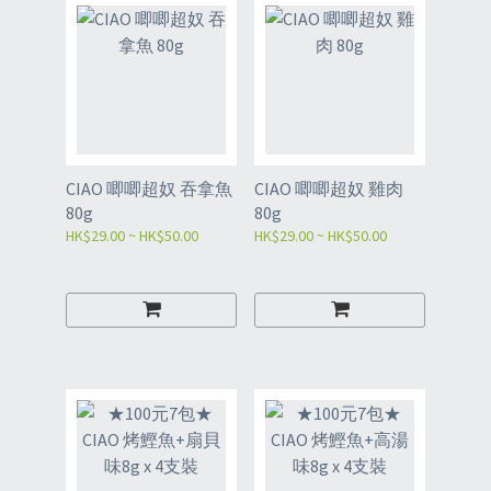
CIAO 唧唧超奴 吞拿魚
CIAO 唧唧超奴 雞肉
80g
80g
HK$29.00 ~ HK$50.00
HK$29.00 ~ HK$50.00