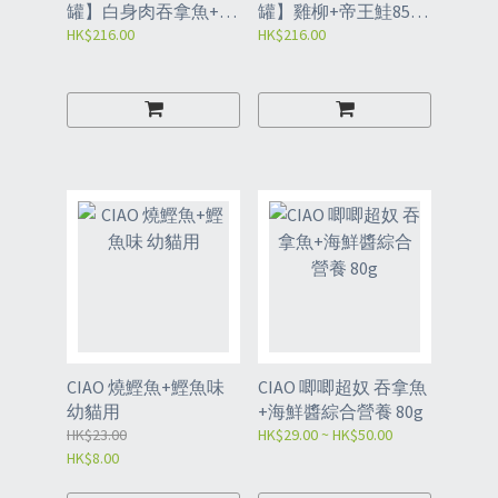
罐】白身肉吞拿魚+越
罐】雞柳+帝王鮭85g
光米85g A-04
HK$216.00
C-28
HK$216.00
CIAO 燒鰹魚+鰹魚味
CIAO 唧唧超奴 吞拿魚
幼貓用
+海鮮醬綜合營養 80g
HK$23.00
HK$29.00 ~ HK$50.00
HK$8.00