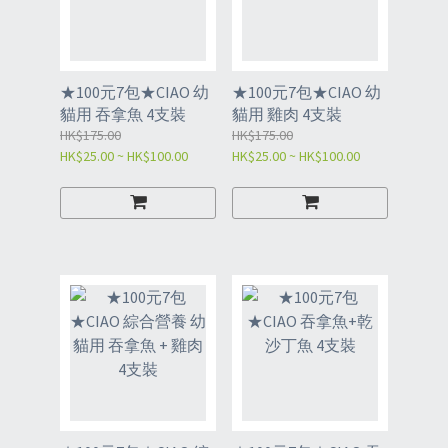
★100元7包★CIAO 幼
★100元7包★CIAO 幼
貓用 吞拿魚 4支裝
貓用 雞肉 4支裝
HK$175.00
HK$175.00
HK$25.00 ~ HK$100.00
HK$25.00 ~ HK$100.00