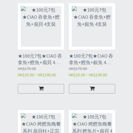
★100元7包★CIAO 吞
★100元7包★CIAO 吞
拿魚+鰹魚+扇貝 4支
拿魚+鰹魚+銀魚 4支
裝
HK$175.00
裝
HK$175.00
HK$25.00 ~ HK$100.00
HK$25.00 ~ HK$100.00