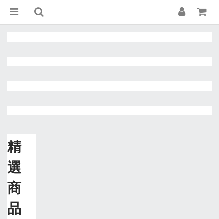
精
選
商
品