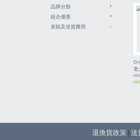
品牌分類
組合優惠
差額及送貨費用
3
O
老
2k
HK$
HK$
退換貨政策
|
送