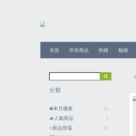
首頁
所有商品
狗糧
貓糧
分類
🛎️本月優惠
26
🔥人氣商品
9
⭐新品登場
50