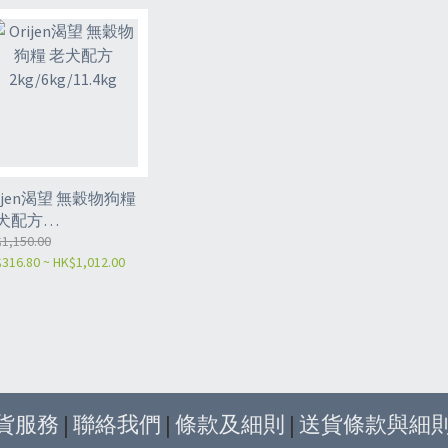
rijen渴望 無穀物狗糧
犬配方
g/6kg/11.4kg
1,150.00
316.80 ~ HK$1,012.00
貨服務
|
聯絡我們
|
條款及細則
|
送貨條款與細