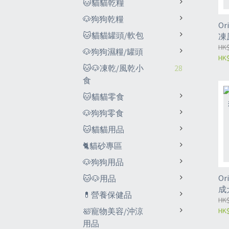
🐱貓貓乾糧
🐶狗狗乾糧
O
🐱貓貓罐頭/軟包
凍原
HK$
🐶狗狗濕糧/罐頭
HK$
🐱🐶凍乾/風乾小
28
食
🐱貓貓零食
🐶狗狗零食
🐱貓貓用品
🐈貓砂專區
🐶狗狗用品
O
🐱🐶用品
成
💊營養保健品
2k
HK$
HK$
🛀寵物美容/沖涼
用品