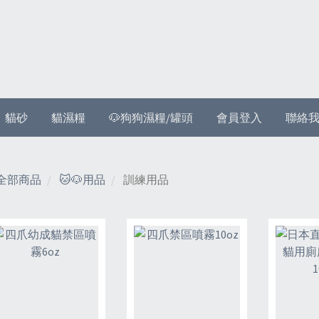
貓砂
貓濕糧
🐶狗狗濕糧/罐頭
會員登入
聯絡
全部商品
🐱🐶用品
訓練用品