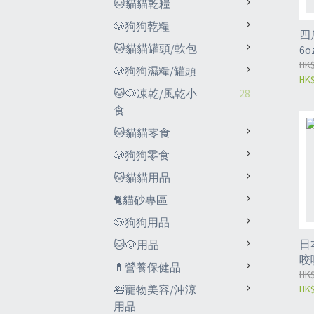
🐱貓貓乾糧
🐶狗狗乾糧
四
🐱貓貓罐頭/軟包
6o
HK$
🐶狗狗濕糧/罐頭
HK$
🐱🐶凍乾/風乾小
28
食
🐱貓貓零食
🐶狗狗零食
🐱貓貓用品
🐈貓砂專區
🐶狗狗用品
日
🐱🐶用品
咬
💊營養保健品
HK$
HK$
🛀寵物美容/沖涼
用品