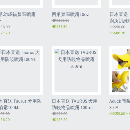
爪幼成貓禁區噴霧
四爪禁區噴霧10oz
日本直送 T
z
HK$102.00
廁所訓練噴
HK$89.80
86.00
HK$98.00
75.70
HK$86.20
本直送 Taurus 犬用防
日本直送 TAURUS 犬用
Aduck 鴨
噴霧100ML
防咬物品噴霧 100ml
S / M
98.00
HK$98.00
HK$59.80 ~ 
86.20
HK$86.20