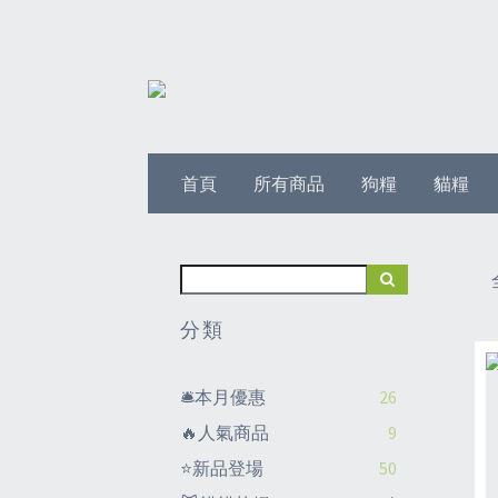
首頁
所有商品
狗糧
貓糧
分類
🛎️本月優惠
26
🔥人氣商品
9
⭐新品登場
50