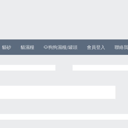
貓砂
貓濕糧
🐶狗狗濕糧/罐頭
會員登入
聯絡