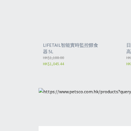
LIFETAIL智能實時監控餵食
日
器 5L
高
HK$1,188.00
-
HK
HK$1,045.44
HK