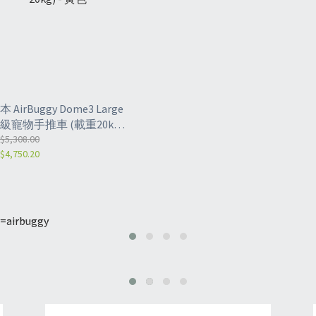
本 AirBuggy Dome3 Large
級寵物手推車 (載重20kg)
 黃色
$5,308.00
$4,750.20