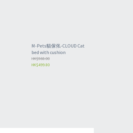
M-Pets貓傢俬-CLOUD Cat
bed with cushion
HK$568.00
HK$499.80