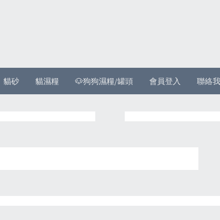
貓砂
貓濕糧
🐶狗狗濕糧/罐頭
會員登入
聯絡