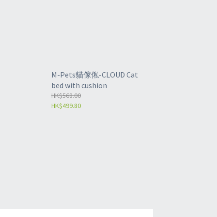
M-Pets貓傢俬-CLOUD Cat
bed with cushion
HK$568.00
HK$499.80