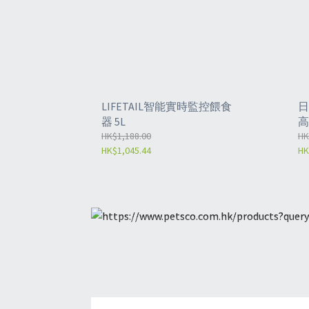
LIFETAIL智能實時監控餵食
日
器 5L
高
HK$1,188.00
-
HK
HK$1,045.44
HK