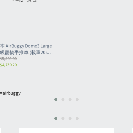
本 AirBuggy Dome3 Large
級寵物手推車 (載重20kg)
 黃色
$5,308.00
$4,750.20