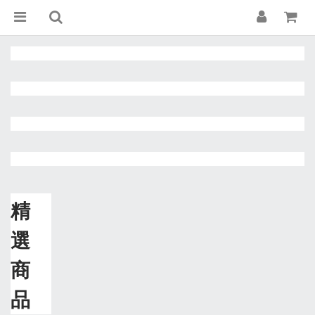
精
選
商
品