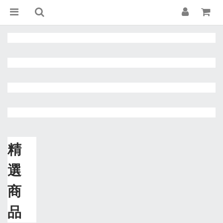
精
選
商
品