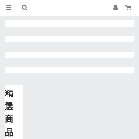
精
選
商
品