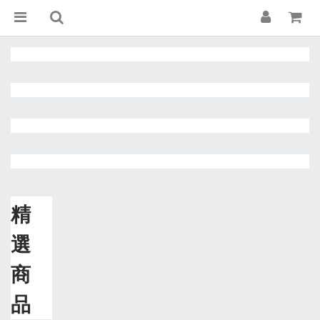
精
選
商
品