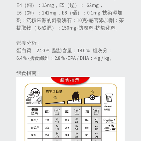
E4（銅）：15mg，E5（錳）： 62mg，
E6（鋅）：141mg，E8（硒）：0.1mg-技術添加
劑：沉積來源的斜發沸石：10克-感官添加劑：茶
提取物（多酚源）：150mg-防腐劑-抗氧化劑。
營養分析：
蛋白質：24.0％-脂肪含量：14.0％-粗灰分：
6.4％-膳食纖維：2.8％-EPA / DHA：4 g / kg。
餵食指南：