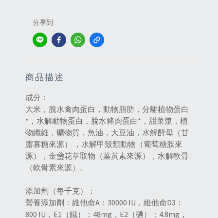
分享到
商品描述
成分：
大米，脫水禽肉蛋白，動物脂肪，分離植物蛋白
*，水解動物蛋白，脫水豬肉蛋白*，甜菜漿，植
物纖維，礦物質，魚油，大豆油，水解酵母（甘
露寡糖來源） ，水解甲殼類動物（葡萄糖胺來
源），金盞花萃取物（葉黃素來源），水解軟骨
（軟骨素來源）。
添加劑（每千克）：
營養添加劑：維他命A：30000 IU，維他命D3：
800 IU，E1（鐵）：48mg，E2（碘）：4.8mg，