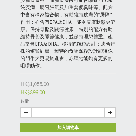
少腸道發酵，而腸道發酵可能會導致消化系
統疾病、腸胃脹氣及加重糞便臭味等。配方
中含有獨家複合物，有助維持皮膚的“屏障”
作用；亦含有EPA及DHA，能令皮膚狀態更健
康。保持骨骼及關節健康，特別的配方有助
維持骨骼及關節健康，並保持理想體重。產
品富含EPA及DHA。獨特的顆粒設計：適合特
殊的短顎結構，獨特的食物顆粒設計能讓你
的鬥牛犬更易於進食，亦讓牠能夠有更多的
咀嚼動作。
HK$1,055.00
HK$896.00
數量
加入購物車