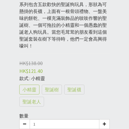
系列包含五款歡快的聖誕狗玩具，形狀為可
懸掛的長襪，上面有一根骨頭禮物、一盤美
味的餅乾、一棵充滿裝飾品的吱吱作響的聖
誕樹、一個可拖拉的小精靈和一個愚蠢的聖
誕老人狗玩具。當您毛茸茸的朋友看到​​這個
聖誕套裝在樹下等待時，他們一定會高興得
嚎叫！
HK$138.00
HK$121.40
款式
: 小精靈
小精靈
聖誕樹
聖誕襪
聖誕老人
數量