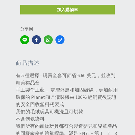
加入購物車
分享到
商品描述
有 5 種選擇 - 購買全套可節省 6.60 美元，並收到
精美禮品盒
手工製作工藝， 雙層外層和加固縫線，更加耐用
環保的 PlanetFill® 灌裝機由 100% 經消費後認證
的安全回收塑料瓶製成
我們的毛絨玩具可機洗且可烘乾
不含偶氮染料
我們所有的寵物玩具都符合製造嬰兒和兒童產品
的同樣嚴格的質量標準。滿足 EN71 – 第 1、2、3