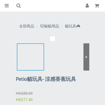
全部商品
🐱貓貓用品
貓玩具🎮
Petio貓玩具- 涼感香蕉玩具
HK$88.00
HK$77.40