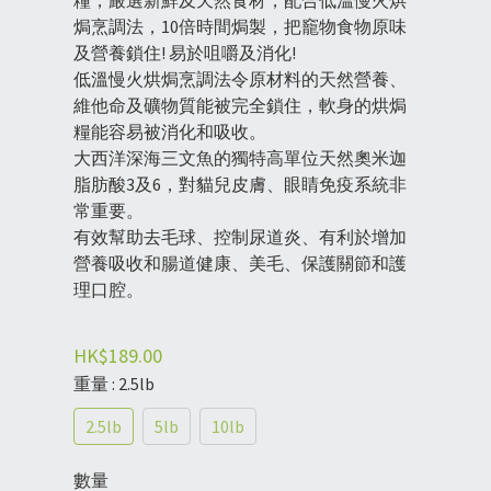
糧，嚴選新鮮及天然食材，配合低溫慢火烘
焗烹調法，10倍時間焗製，把竉物食物原味
及營養鎖住! 易於咀嚼及消化!
低溫慢火烘焗烹調法令原材料的天然營養、
維他命及礦物質能被完全鎖住，軟身的烘焗
糧能容易被消化和吸收。
大西洋深海三文魚的獨特高單位天然奧米迦
脂肪酸3及6，對貓兒皮膚、眼睛免疫系統非
常重要。
有效幫助去毛球、控制尿道炎、有利於增加
營養吸收和腸道健康、美毛、保護關節和護
理口腔。
HK$189.00
重量
: 2.5lb
2.5lb
5lb
10lb
數量