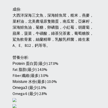
:
成份
大西洋深海三文魚，深海鯡魚茸，糙米，燕麥，
菜籽油，北美農場原隻雞蛋，南瓜茸，亞麻籽，
深海鯡魚油，菊糖，卵磷脂，小紅莓，胡蘿蔔，
蘋果，菠菜，牛磺酸，綠茶兒茶素，葡萄糖胺，
鯊魚軟骨素，絲蘭精華，乳酸乳桿菌，維生素
A
E
B12
、
、
，鈣等等。
:
營養分析
(
) 27.0%
Protein
蛋白質
最少
Fat
(
) 14.0%
脂肪
最少
Fiber
(
) 3.0%
纖維
最多
(
) 10.0%
Moisture
水份
最多
)1.0%
Omega3 (
最少
Omega 6 (
) 2.8%
最少