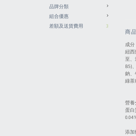
品牌分類
組合優惠
差額及送貨費用
3
商
成分
紐西
至、
B5
鈉、
綠茶
營養
蛋白
0.0
添加