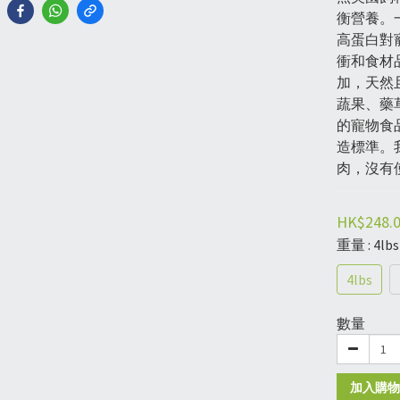
衡營養。
高蛋白對寵
衝和食材
加，天然
蔬果、藥草
的寵物食
造標準。
肉，沒有
HK$248.
重量
: 4lbs
4lbs
數量
加入購物