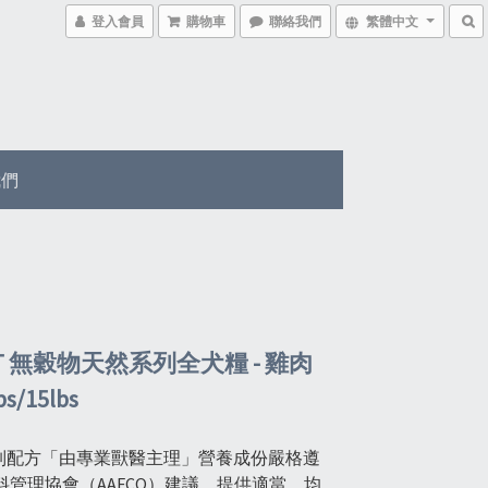
登入會員
購物車
聯絡我們
繁體中文
我們
ST 無穀物天然系列全犬糧 - 雞肉
s/15lbs
t系列配方「由專業獸醫主理」營養成份嚴格遵
料管理協會（AAFCO）建議，提供適當、均