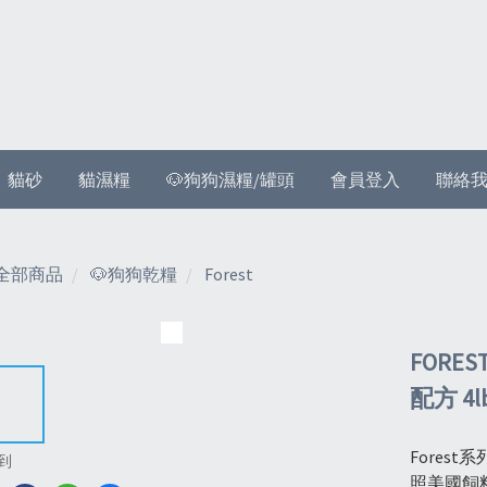
貓砂
貓濕糧
🐶狗狗濕糧/罐頭
會員登入
聯絡
全部商品
🐶狗狗乾糧
Forest
FORE
配方 4lb
Fores
到
照美國飼