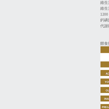
維生素
維生素
1200
鈣磷
代謝能
餵食