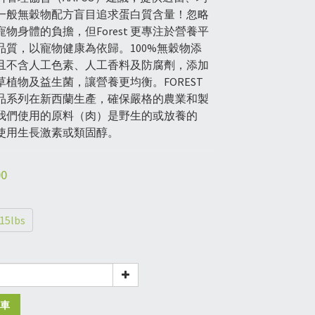
一般無穀物配方盲目追求蛋白質含量！忽略
物身體的負擔，但Forest 更專注於營養平
品質，以寵物健康為依歸。100%無穀物添
且不含人工色素、人工香料及防腐劑，添加
植物及益生菌，讓營養更均衡。FOREST 
品系列在新西蘭生產，確保嚴格的農業和製
我們使用的原料（肉）是野生的或放養的
使用生長激素或類固醇。
00
15lbs
車