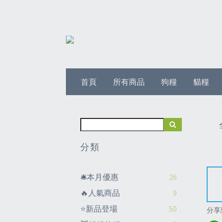
首頁
所有商品
狗糧
貓糧
分類
🛎️本月優惠
26
🔥人氣商品
9
⭐新品登場
50
分享