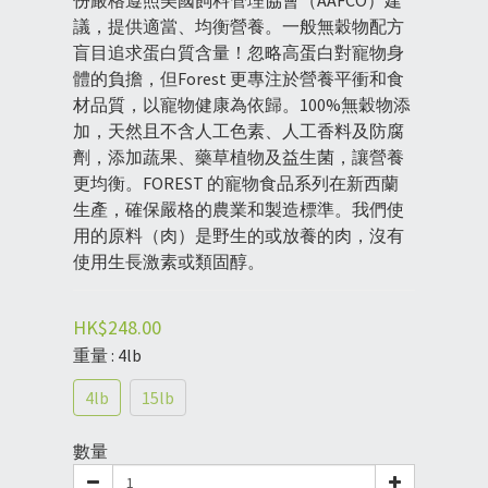
份嚴格遵照美國飼料管理協會（AAFCO）建
議，提供適當、均衡營養。一般無穀物配方
盲目追求蛋白質含量！忽略高蛋白對寵物身
體的負擔，但Forest 更專注於營養平衝和食
材品質，以寵物健康為依歸。100%無穀物添
加，天然且不含人工色素、人工香料及防腐
劑，添加蔬果、藥草植物及益生菌，讓營養
更均衡。FOREST 的寵物食品系列在新西蘭
生產，確保嚴格的農業和製造標準。我們使
用的原料（肉）是野生的或放養的肉，沒有
使用生長激素或類固醇。
HK$248.00
重量
: 4lb
4lb
15lb
數量