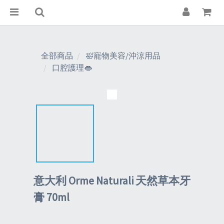
全部商品
🛀寵物美容/沖涼用品
口腔護理👄
意大利 Orme Naturali 天然草本牙
膏 70ml