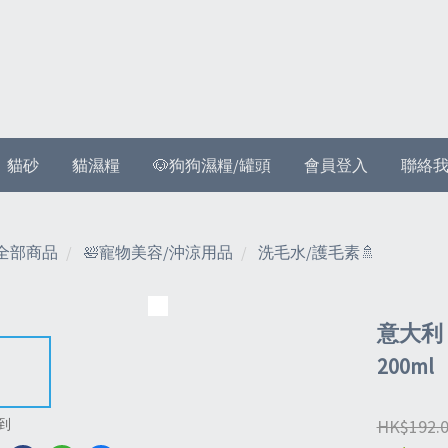
貓砂
貓濕糧
🐶狗狗濕糧/罐頭
會員登入
聯絡
全部商品
🛀寵物美容/沖涼用品
洗毛水/護毛素🚿
意大利 
200ml
HK$192.
到