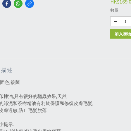
HK$169.
數量
加入購物
品描述
,固色,殺菌
印楝油,具有很好的驅蟲效果,天然.
的綠泥和茶樹精油有利於保護和修復皮膚毛髮,
皮膚過敏,防止毛髮脫落
小提示: