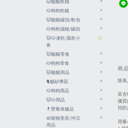
🐱貓貓乾糧
🐶狗狗乾糧
🐱貓貓罐頭/軟包
🐶狗狗濕糧/罐頭
🐱🐶凍乾/風乾小
28
食
🐱貓貓零食
🐶狗狗零食
商
🐱貓貓用品
除臭
🐈貓砂專區
🐶狗狗用品
富含
🐱🐶用品
優質
預防
💊營養保健品
🛀寵物美容/沖涼
用量
用品