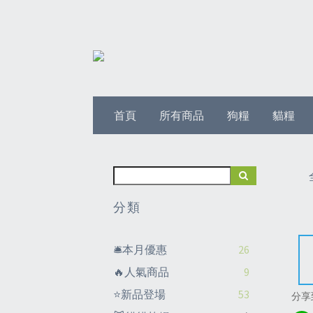
首頁
所有商品
狗糧
貓糧
分類
🛎️本月優惠
26
🔥人氣商品
9
⭐新品登場
53
分享