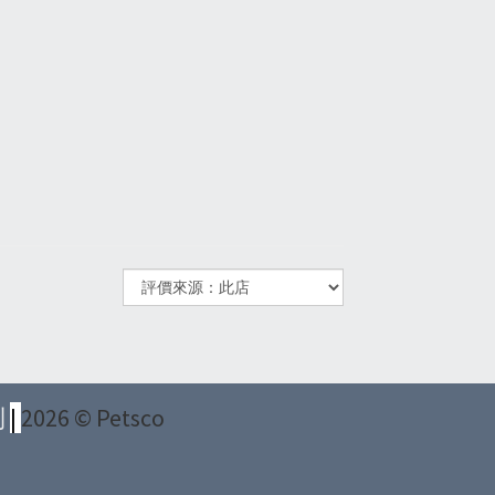
則
|
2026 © Petsco