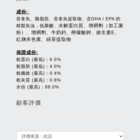
成份:
吞拿魚、雞脂肪、吞拿魚提取物、含DHA / EPA 的
水解蛋白質、增稠劑（加工澱
精製魚油，低聚醣、
粉）、增稠劑、牛奶鈣、檸檬酸鉀、維生素E、
紅麹米色素、緑茶提取物
保證成份:
粗蛋白 (最低)：6.5%
粗脂肪 (最低)：4.0%
粗纖維 (最高)：0.4%
粗灰質 (最高)：0.8%
水份 (最高)：88.0%
顧客評價