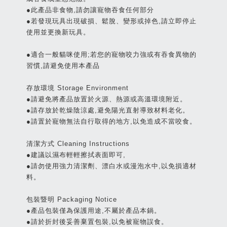
●此產品非食物,請勿讓寵物吞食任何部分
●若發現玩具出現破損、鬆脫、變形或掉色,請立即停止
使用並更換新玩具。
●適合一般貓咪使用;若您的寵物咬力強或有吞食異物的
習慣,請避免使用本產品
存放環境 Storage Environment
●請避免將產品放置於火源、熱源或高溫環境附近。
●請存放於乾燥陰涼處,避免陽光直射導致材料老化。
●請置於寵物無法自行取得的地方,以免造成不當咬食。
清潔方式 Cleaning Instructions
●建議以濕布輕輕擦拭表面即可,
●請勿使用強力清潔劑、漂白水或漫泡水中,以免損適材
料。
包裝暨明 Packaging Notice
●產品包裝僅為保護用途,不屬於產品本鍋。
●請於折封後妥善棄置包裝,以免被寵物誤食。