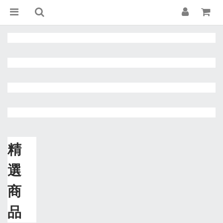
精
選
商
品