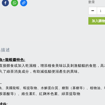
數量
加入購物
品描述
魚+龍蝦醬特色:
可直接餵食或加入乾濕糧，增添糧食美味以及刺激貓貓的食慾，
加入了綠茶消臭成分，有助減低貓便溺產生的異味。
:
魚、美國龍蝦、蝦提取物、水解蛋白質、糖類（寡糖等）、植物油、
胺基酸等）、維生素E、紅麹米色素、緑茶提取物
成份: