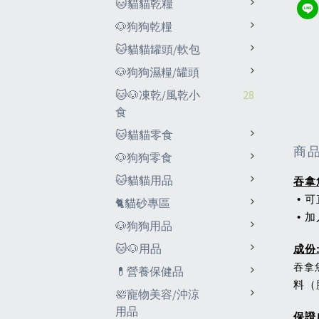
🐱貓貓乾糧
🐶狗狗乾糧
🐱貓貓罐頭/軟包
🐶狗狗濕糧/罐頭
🐱🐶凍乾/風乾小
28
食
🐱貓貓零食
商
🐶狗狗零食
🐱貓貓用品
吞拿
• 
🐈貓砂專區
• 
🐶狗狗用品
🐱🐶用品
成份
吞拿
💊營養保健品
料（
🛀寵物美容/沖涼
用品
保證