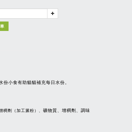
車
高水份小食有助貓貓補充每日水份。
礦物質、增稠劑、調味
增稠劑（加工澱粉）、