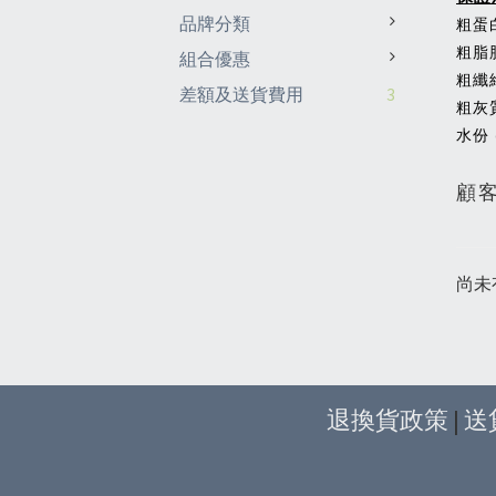
品牌分類
粗蛋白
粗脂肪
組合優惠
粗纖維
差額及送貨費用
3
粗灰質
水份 
顧
尚未
退換貨政策
|
送