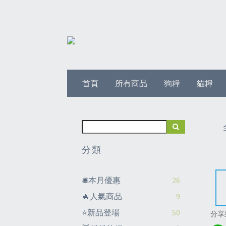
首頁
所有商品
狗糧
貓糧
分類
🛎️本月優惠
26
🔥人氣商品
9
⭐新品登場
50
分享