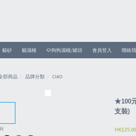
貓砂
貓濕糧
🐶狗狗濕糧/罐頭
會員登入
聯絡
全部商品
品牌分類
CIAO
★100元
支裝)
HK$25.0
到