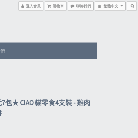
登入會員
購物車
聯絡我們
繁體中文
我們
元7包★ CIAO 貓零食4支裝 - 雞肉
醬
0