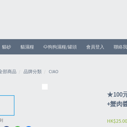
貓砂
貓濕糧
🐶狗狗濕糧/罐頭
會員登入
聯絡
全部商品
品牌分類
CIAO
★100
+蟹肉
HK$25.0
到