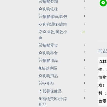
🐱貓貓乾糧
🐶狗狗乾糧
🐱貓貓罐頭/軟包
🐶狗狗濕糧/罐頭
🐱🐶凍乾/風乾小
28
食
🐱貓貓零食
商
🐶狗狗零食
🐱貓貓用品
原材
🐈貓砂專區
物、
🐶狗狗用品
植物
🐱🐶用品
粉）
💊營養保健品
料（
🛀寵物美容/沖涼
色素
用品