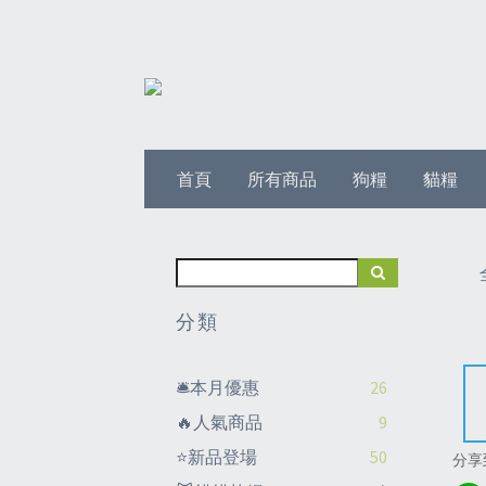
首頁
所有商品
狗糧
貓糧
分類
🛎️本月優惠
26
🔥人氣商品
9
⭐新品登場
50
分享