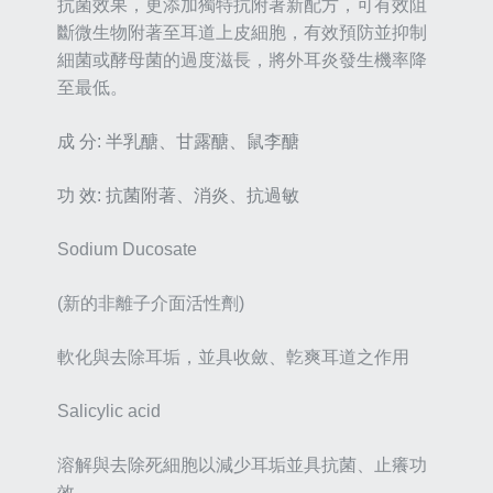
抗菌效果，更添加獨特抗附著新配方，可有效阻
斷微生物附著至耳道上皮細胞，有效預防並抑制
細菌或酵母菌的過度滋長，將外耳炎發生機率降
至最低。
成 分:
半乳醣、甘露醣、鼠李醣
功 效:
抗菌附著、消炎、抗過敏
Sodium Ducosate
(新的非離子介面活性劑)
軟化與去除耳垢，並具收斂、亁爽耳道之作用
Salicylic acid
溶解與去除死細胞以減少耳垢並具抗菌、止癢功
效