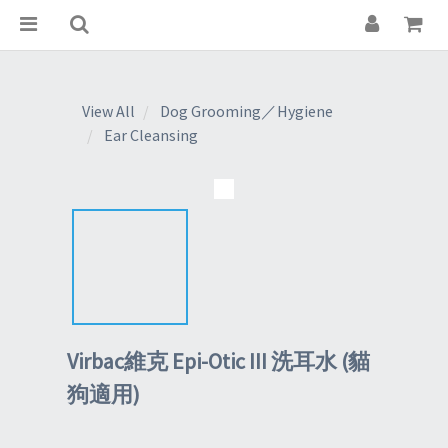
View All
Dog Grooming／Hygiene
Ear Cleansing
Virbac維克 Epi-Otic III 洗耳水 (貓
狗適用)