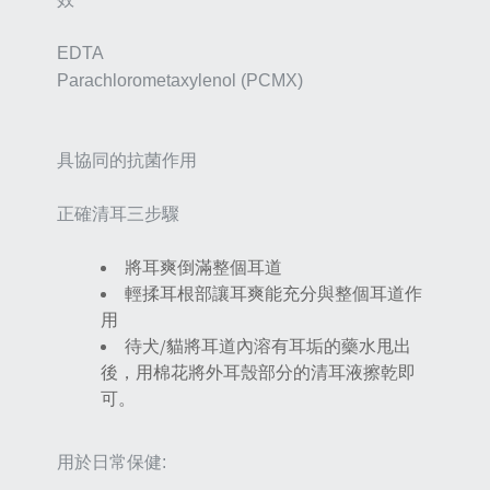
EDTA
Parachlorometaxylenol (PCMX)
具協同的抗菌作用
正確清耳三步驟
將耳爽倒滿整個耳道
輕揉耳根部讓耳爽能充分與整個耳道作
用
待犬/貓將耳道內溶有耳垢的藥水甩出
後，用棉花將外耳殼部分的清耳液擦乾即
可。
用於日常保健: