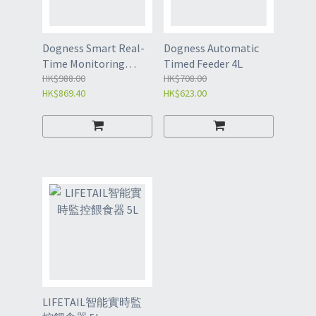
Dogness Smart Real-
Dogness Automatic
Time Monitoring
Timed Feeder 4L
Feeder 4L
HK$988.00
HK$708.00
HK$869.40
HK$623.00
LIFETAIL智能實時監