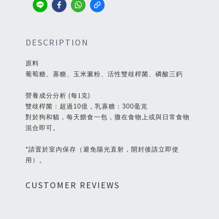
DESCRIPTION
原料
葡萄糖、寡糖、玉米澱粉、活性雙歧桿菌、磷酸三鈣
營養成分分析 (每1克)
雙歧桿菌：超過10億，乳寡糖：300毫克
對於狗和貓，每天餵食一包，撒在食物上或與日常食物
混合即可。
*請置於室內保存（避免陽光直射，開封後請立即使
用）。
CUSTOMER REVIEWS