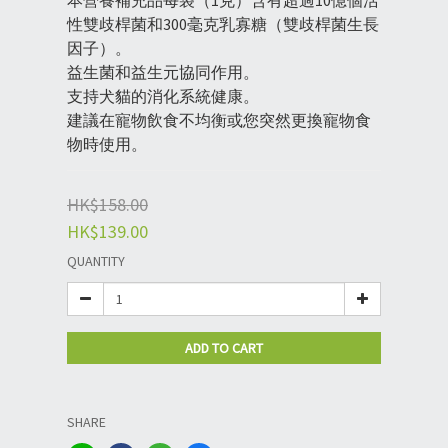
本營養補充品每袋（1克）含有超過10億個活
性雙歧桿菌和300毫克乳寡糖（雙歧桿菌生長
因子）。
益生菌和益生元協同作用。
支持犬貓的消化系統健康。
建議在寵物飲食不均衡或您突然更換寵物食
物時使用。
HK$158.00
HK$139.00
QUANTITY
ADD TO CART
SHARE