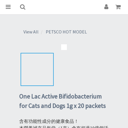
View All
PETSCO HOT MODEL
One Lac Active Bifidobacterium
for Cats and Dogs 1g x 20 packets
含有功能性成分的健康食品！