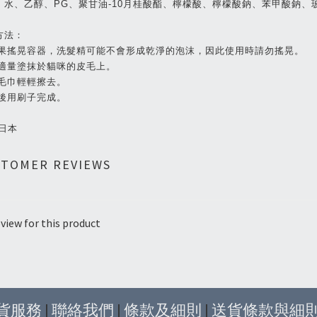
：水、乙醇、PG、聚甘油-10月桂酸酯、檸檬酸、檸檬酸鈉、苯甲酸鈉、
方法：
 如果搖晃容器，洗髮精可能不會形成乾淨的泡沫，因此使用時請勿搖晃。
 取適量塗抹於貓咪的皮毛上。
 用毛巾輕輕擦去。
最後用刷子完成。
:日本
STOMER REVIEWS
view for this product
貨服務
|
聯絡我們
|
條款及細則
|
送貨條款與細