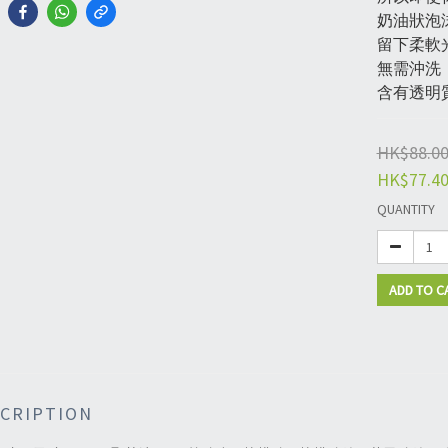
奶油狀泡
留下柔軟
無需沖洗
含有透明
HK$88.0
HK$77.4
QUANTITY
ADD TO C
CRIPTION