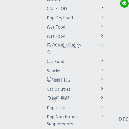
CAT FOOD
Dog Dry Food
Wet Food
Wet Food
🐱🐶凍乾/風乾小
28
食
Cat Food
Snacks
🐱貓貓用品
Cat Utilities
🐶狗狗用品
Dog Utilities
Dog Nutritional
DES
Supplements