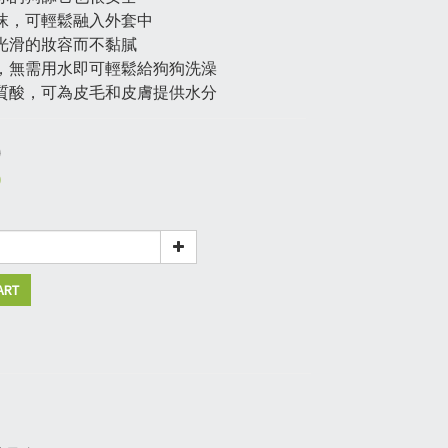
沫，可輕鬆融入外套中
光滑的妝容而不黏膩
，無需用水即可輕鬆給狗狗洗澡
質酸，可為皮毛和皮膚提供水分
0
0
ART