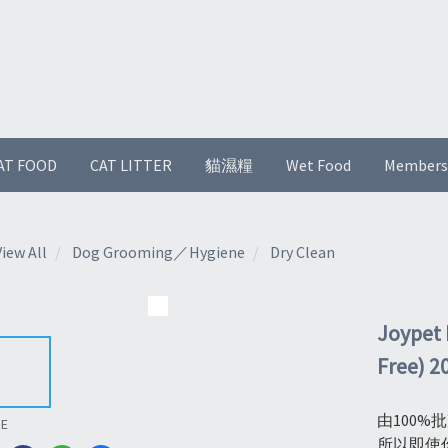
AT FOOD
CAT LITTER
貓濕糧
Wet Food
Members
View All
Dog Grooming／Hygiene
Dry Clean
Joypet 
Free) 2
由100
RE
所以即使