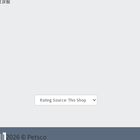
玻尿酸
則
|
2026 © Petsco