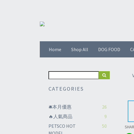
Home
Shop All
DOG FOOD
C
CATEGORIES
🛎️本月優惠
26
🔥人氣商品
9
PETSCO HOT
50
SHA
MODEL