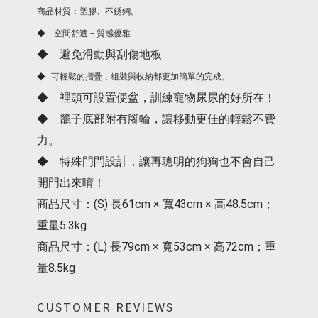
商品材質：塑膠、不銹鋼。
◆ 空間舒適－質感優雅
◆ 避免滑動與刮傷地板
◆ 可輕鬆的摺疊，組裝與收納都更加簡單的完成。
◆ 裡頭可設置便盆，訓練寵物尿尿的好所在！
◆ 籠子底部附有腳輪，讓移動更佳的輕鬆不費
力。
◆ 特殊門閂設計，讓再聰明的狗狗也不會自己
開門出來唷！
商品尺寸：(S) 長61cm × 寬43cm × 高48.5cm；
重量5.3kg
商品尺寸：(L) 長79cm × 寬53cm × 高72cm；重
量8.5kg
CUSTOMER REVIEWS