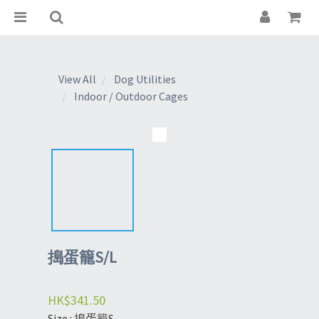
View All
Dog Utilities
Indoor / Outdoor Cages
搗蛋籠S/L
HK$341.50
Size
: 搗蛋籠S