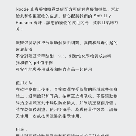
Nootie 止癢藥物噴霧舒緩配方可緩解瘙癢和抓撓，幫助
治愈和恢復寵物的皮膚。精心配製我們的 Soft Lily
Passion 香味，讓您的寵物的皮毛閃亮、柔軟且氣味芬
芳！
獸醫強度活性成分幫助解決由細菌、真菌和酵母引起的
皮膚刺激
不含對羥基苯甲酸酯、SLS、刺激性化學物質或染料
狗和貓的 pH 值平衡
可安全地與外用跳蚤和蜱蟲產品一起使用
使用方法:
在乾性皮膚上使用。直接噴灑在受影響的區域或整個身
體上，避開臉部和耳朵。按摩至皮膚吸收。不要讓動物
舔治療區域直到干燥以防止攝入。如果噴塗整個身體，
請在乾燥後刷塗。使用後洗手。為獲得最佳效果，請每
天使用一次或按照獸醫的指示使用。
用途：